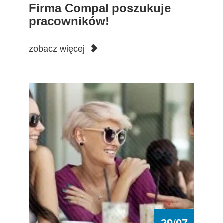
Firma Compal poszukuje
pracowników!
zobacz więcej
Zgłoś się do akcji „Zagłębie za pół ceny”!
29
/
07