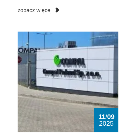
zobacz więcej
Firma Compal poszukuje pracowników!
11
/
09
2025